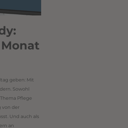
dy:
o Monat
ltag geben: Mit
rdern. Sowohl
s Thema Pflege
g von der
st. Und auch als
ern an