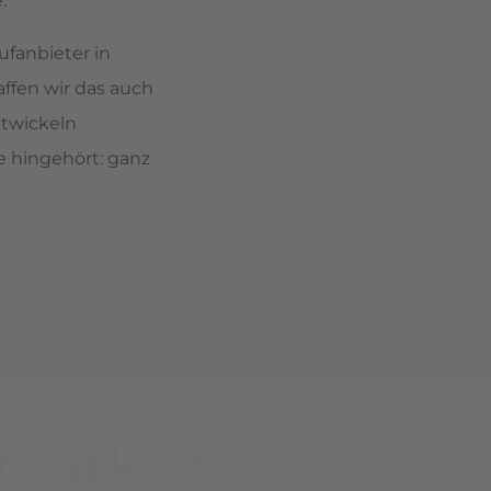
.
fanbieter in
ffen wir das auch
ntwickeln
e hingehört: ganz
tbarkeit