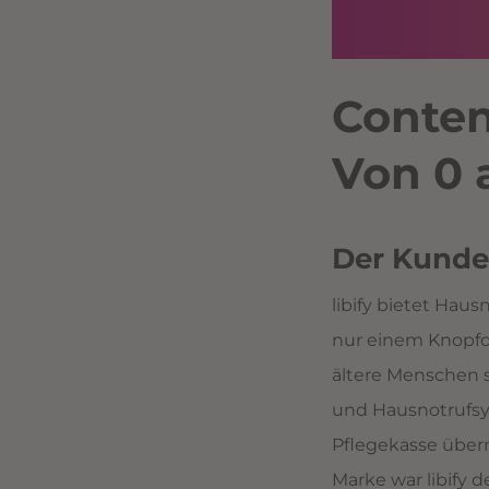
Conten
Von 0 
Der Kunde
libify bietet Hau
nur einem Knopfdr
ältere Menschen 
und Hausnotrufsys
Pflegekasse über
Marke war libify