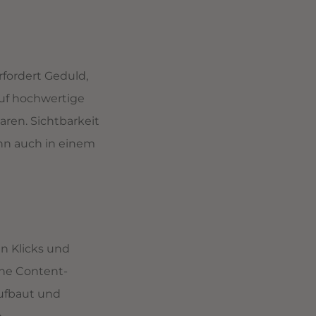
rfordert Geduld,
auf hochwertige
aren. Sichtbarkeit
ann auch in einem
en Klicks und
ine Content-
aufbaut und