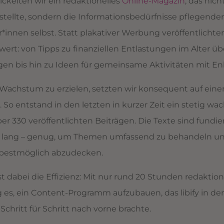
kelten wir ein redaktionelles
Online-Magazin
, das nich
tellte, sondern die Informationsbedürfnisse pflegende
*innen selbst. Statt plakativer Werbung veröffentlichte
rt: von Tipps zu finanziellen Entlastungen im Alter ü
en bis hin zu Ideen für gemeinsame Aktivitäten mit En
Wachstum zu erzielen, setzten wir konsequent auf ein
. So entstand in den letzten in kurzer Zeit ein stetig 
er 330 veröffentlichten Beiträgen. Die Texte sind fundie
r lang – genug, um Themen umfassend zu behandeln u
bestmöglich abzudecken.
 dabei die Effizienz: Mit nur rund 20 Stunden redakti
es, ein Content-Programm aufzubauen, das libify in de
chritt für Schritt nach vorne brachte.