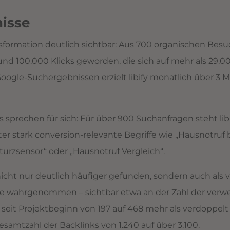
nisse
nsformation deutlich sichtbar: Aus 700 organischen Bes
und 100.000 Klicks geworden, die sich auf mehr als 29.
Google-Suchergebnissen erzielt libify monatlich über 3 M
 sprechen für sich: Für über 900 Suchanfragen steht lib
ter stark conversion-relevante Begriffe wie „Hausnotruf 
turzsensor“ oder „Hausnotruf Vergleich“.
 nicht nur deutlich häufiger gefunden, sondern auch als
le wahrgenommen – sichtbar etwa an der Zahl der verw
 seit Projektbeginn von 197 auf 468 mehr als verdoppelt h
samtzahl der Backlinks von 1.240 auf über 3.100.