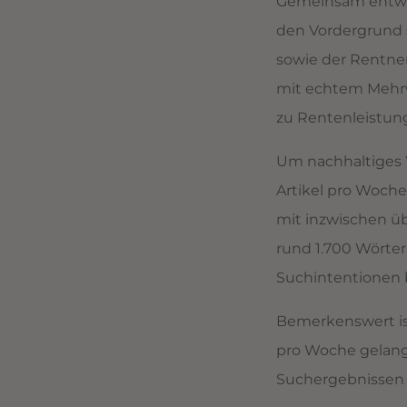
Gemeinsam entwic
den Vordergrund s
sowie der Rentner
mit echtem Mehrwe
zu Rentenleistung
Um nachhaltiges 
Artikel pro Woche
mit inzwischen üb
rund 1.700 Wörte
Suchintentionen 
Bemerkenswert ist
pro Woche gelang 
Suchergebnissen S