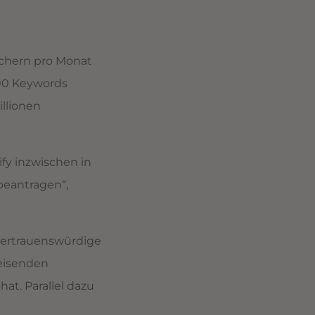
uchern pro Monat
000 Keywords
illionen
ify inzwischen in
beantragen“,
 vertrauenswürdige
eisenden
at. Parallel dazu