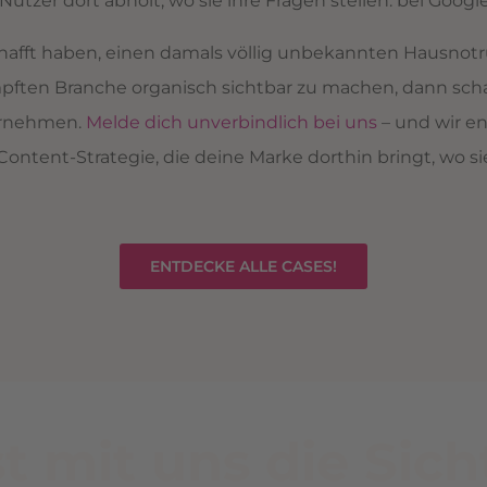
tzer dort abholt, wo sie ihre Fragen stellen: bei Google
afft haben, einen damals völlig unbekannten Hausnotru
pften Branche organisch sichtbar zu machen, dann scha
ernehmen.
Melde dich unverbindlich bei uns
– und wir e
ntent-Strategie, die deine Marke dorthin bringt, wo si
ENTDECKE ALLE CASES!
st mit uns die Sich