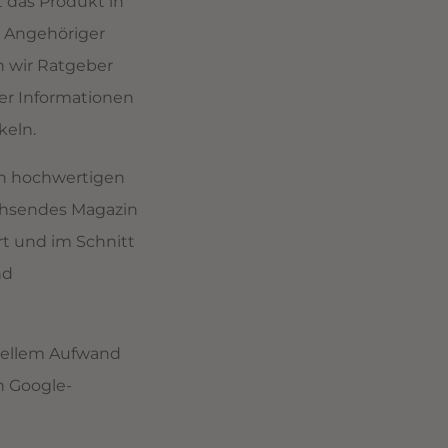
t das Produkt in
r Angehöriger
n wir Ratgeber
ber Informationen
keln.
en hochwertigen
wachsendes Magazin
rt und im Schnitt
nd
onellem Aufwand
n Google-