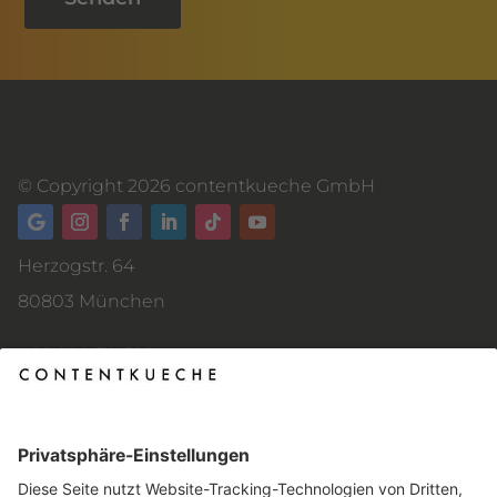
© Copyright 2026 contentkueche GmbH
Herzogstr. 64
80803 München
089 200 70 899
kontakt@contentkueche.de
AGB